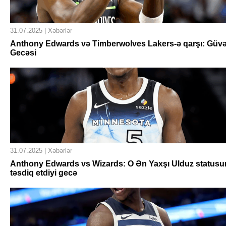
31.07.2025 | Xəbərlər
Anthony Edwards və Timberwolves Lakers-ə qarşı: Güv
Gecəsi
31.07.2025 | Xəbərlər
Anthony Edwards vs Wizards: O Ən Yaxşı Ulduz status
təsdiq etdiyi gecə