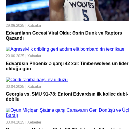
29.06.2025 | Xəbərlər
Edvardların Gecəsi Viral Oldu: Əsrin Dunk və Raptors
Qazandı
29.06.2025 | Xəbərlər
Edvardsın Phoenix-ə qarşı 42 xal: Timberwolves-un lider
olduğu gün
30.04.2025 | Xəbərlər
Georgia vs. SMU 91-78: Entoni Edvardsın ilk kollec dubl-
dobllu
30.04.2025 | Xəbərlər