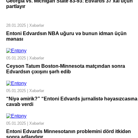
Georgia vs. Michigan State 83-93: Edvards 37 xal üçün
partlayır
28.01.2025 | Xəbərlər
Entoni Edvardsın NBA uğuru və bunun idman üçün
mənası
05.01.2025 | Xəbərlər
Ceyson Tatum Boston-Minnesota matçından sonra
Edvardsın çıxışını şərh edib
05.01.2025 | Xəbərlər
“Niyə əmirik?” “Entoni Edvards jurnalistə həyasızcasına
cavab verdi
05.01.2025 | Xəbərlər
Entoni Edvards Minnesotanın problemini dörd itkidən
sonra adlandırır